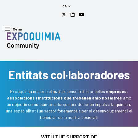
CA
Menú
Entitats coI·Iaboradores
Expoquimia no seria el mateix sense totes aquelles
empreses,
associacions i institucions que treballen amb nosaltres
amb
un objectiu comú: sumar esforços per donar un impuls a la química,
una especialitat i un sector fonamentals per al desenvolupament i el
benestar de la nostra societat.
WITH THE SUPPORT OF