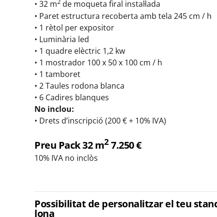
2
• 32 m
de moqueta firal instal·lada
• Paret estructura recoberta amb tela 245 cm / h
• 1 rètol per expositor
• Luminària led
• 1 quadre elèctric 1,2 kw
• 1 mostrador 100 x 50 x 100 cm / h
• 1 tamboret
• 2 Taules rodona blanca
• 6 Cadires blanques
No inclou:
• Drets d’inscripció (200 € + 10% IVA)
2
Preu Pack 32 m
7.250 €
10% IVA no inclòs
Possibilitat de personalitzar el teu st
lona